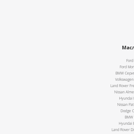
Масл
Ford
Ford Mon
BMW Серия 
Volkswagen 
Land Rover Fre
Nissan Almer
Hyundai E
Nissan Pat
Dodge Ca
BMW X
Hyundai E
Land Rover Di