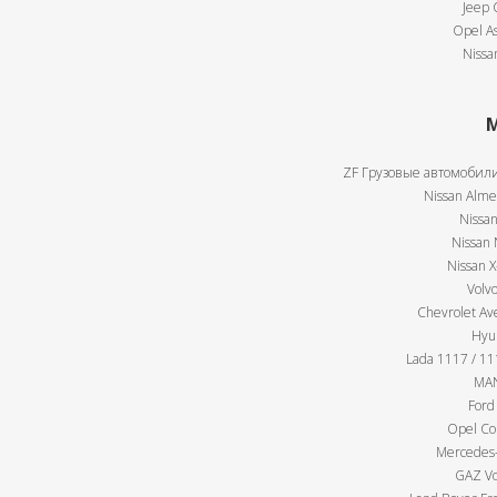
Jeep 
Opel As
Nissa
М
ZF Грузовые автомобили
Nissan Almer
Nissan
Nissan 
Nissan X
Volv
Chevrolet Av
Hyu
Lada 1117 / 111
MAN
Ford
Opel Cor
Mercedes-
GAZ Vo