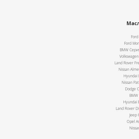
Масл
Ford
Ford Mon
BMW Серия 
Volkswagen 
Land Rover Fre
Nissan Almer
Hyundai E
Nissan Pat
Dodge Ca
BMW X
Hyundai E
Land Rover Di
Jeep 
Opel As
Nissa