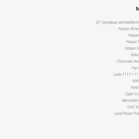
М
ZF Грузовые автомобили
Nissan Almer
Nissan
Nissan 
Nissan X
Volv
Chevrolet Av
Hyu
Lada 1117 / 111
MAN
Ford
Opel Cor
Mercedes-
GAZ Vo
Land Rover Fre