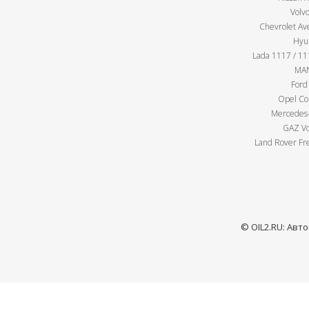
Volv
Chevrolet Av
Hyu
Lada 1117 / 111
MAN
Ford
Opel Cor
Mercedes-
GAZ Vo
Land Rover Fre
© OIL2.RU: Авт