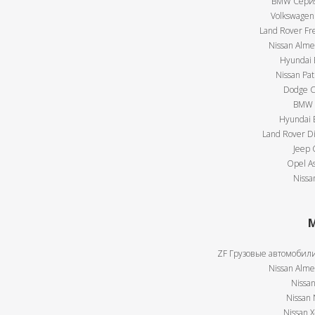
BMW Серия 
Volkswagen 
Land Rover Fre
Nissan Almer
Hyundai E
Nissan Pat
Dodge Ca
BMW X
Hyundai E
Land Rover Di
Jeep 
Opel As
Nissa
М
ZF Грузовые автомобили
Nissan Almer
Nissan
Nissan 
Nissan X