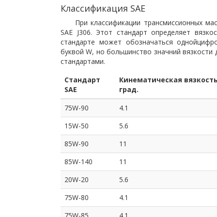
Классификация SAE
При классификации трансмиссионных масе
SAE J306. Этот стандарт определяет вязкос
стандарте может обозначаться однойцифр
буквой W, но большинство значний вязкости 
стандартами.
Стандарт
Кинематическая вязкость
SAE
град.
75W-90
4.1
15W-50
5.6
85W-90
11
85W-140
11
20W-20
5.6
75W-80
4.1
75W-85
4.1