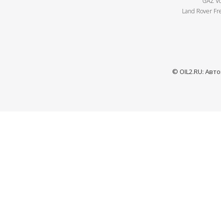
GAZ Vo
Land Rover Fre
© OIL2.RU: Авт