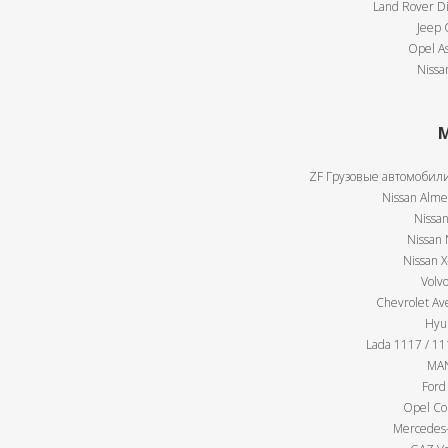
Land Rover Di
Jeep 
Opel As
Nissa
М
ZF Грузовые автомобили
Nissan Almer
Nissan
Nissan 
Nissan X
Volv
Chevrolet Av
Hyu
Lada 1117 / 111
MAN
Ford
Opel Cor
Mercedes-