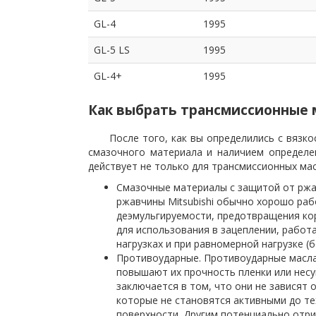
GL-4
1995
GL-5 LS
1995
GL-4+
1995
Как выбрать трансмиссионные м
После того, как вы определились с вязко
смазочного материала и наличием определе
действует не только для трансмиссионных масе
Смазочные материалы с защитой от ржа
ржавчины Mitsubishi обычно хорошо раб
деэмульгируемости, предотвращения ко
для использования в зацеплении, работ
нагрузках и при равномерной нагрузке (б
Противоударные. Противоударные масла 
повышают их прочность пленки или нес
заключается в том, что они не зависят 
которые не становятся активными до те
поверхности. Другим потенциально отр