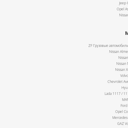
Jeep 
Opel As
Nissa
М
ZF Грузовые автомобили
Nissan Almer
Nissan
Nissan 
Nissan X
Volv
Chevrolet Av
Hyu
Lada 1117 / 111
MAN
Ford
Opel Cor
Mercedes-
GAZ Vo