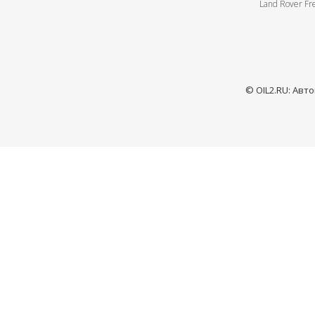
Land Rover Fre
© OIL2.RU: Авт