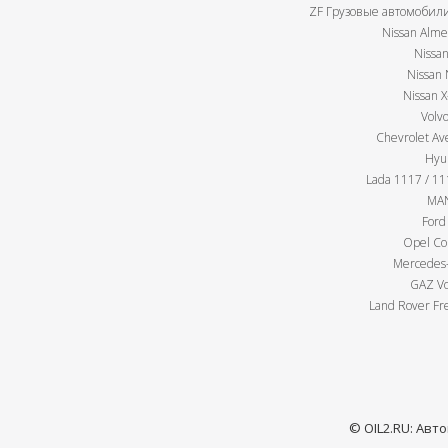
ZF Грузовые автомобили
Nissan Almer
Nissan
Nissan 
Nissan X
Volv
Chevrolet Av
Hyu
Lada 1117 / 111
MAN
Ford
Opel Cor
Mercedes-
GAZ Vo
Land Rover Fre
© OIL2.RU: Авт