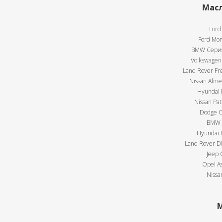
Масл
Ford
Ford Mon
BMW Серия 
Volkswagen 
Land Rover Fre
Nissan Almer
Hyundai E
Nissan Pat
Dodge Ca
BMW X
Hyundai E
Land Rover Di
Jeep 
Opel As
Nissa
М