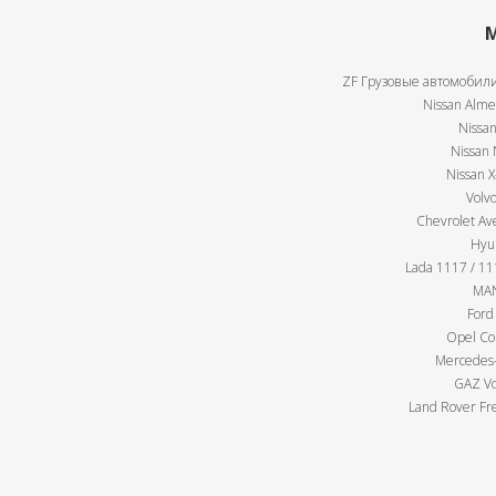
М
ZF Грузовые автомобили
Nissan Almer
Nissan
Nissan 
Nissan X
Volv
Chevrolet Av
Hyu
Lada 1117 / 111
MAN
Ford
Opel Cor
Mercedes-
GAZ Vo
Land Rover Fre