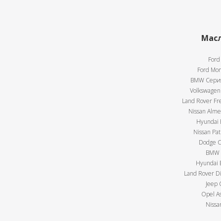
Масл
Ford
Ford Mon
BMW Серия 
Volkswagen 
Land Rover Fre
Nissan Almer
Hyundai E
Nissan Pat
Dodge Ca
BMW X
Hyundai E
Land Rover Di
Jeep 
Opel As
Nissa