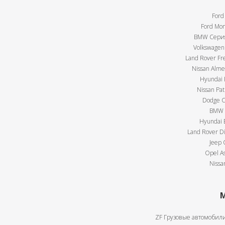
Ford
Ford Mon
BMW Серия 
Volkswagen 
Land Rover Fre
Nissan Almer
Hyundai E
Nissan Pat
Dodge Ca
BMW X
Hyundai E
Land Rover Di
Jeep 
Opel As
Nissa
М
ZF Грузовые автомобили