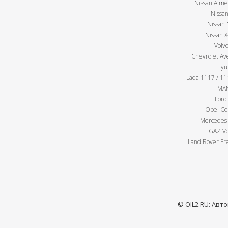
Nissan Almer
Nissan
Nissan 
Nissan X
Volv
Chevrolet Av
Hyu
Lada 1117 / 111
MAN
Ford
Opel Cor
Mercedes-
GAZ Vo
Land Rover Fre
© OIL2.RU: Авт