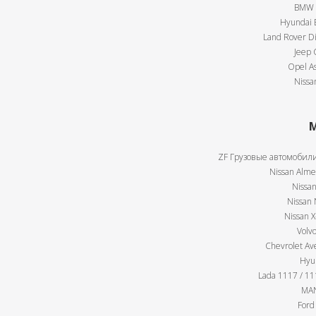
BMW X
Hyundai E
Land Rover Di
Jeep 
Opel As
Nissa
М
ZF Грузовые автомобили
Nissan Almer
Nissan
Nissan 
Nissan X
Volv
Chevrolet Av
Hyu
Lada 1117 / 111
MAN
Ford