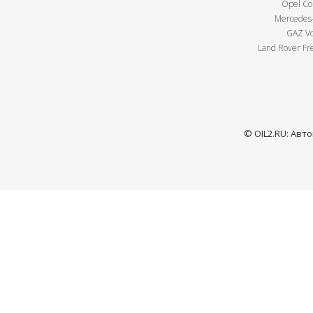
Opel Cor
Mercedes-
GAZ Vo
Land Rover Fre
© OIL2.RU: Авт