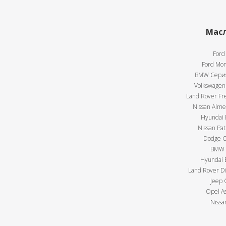
Масл
Ford
Ford Mon
BMW Серия 
Volkswagen 
Land Rover Fre
Nissan Almer
Hyundai E
Nissan Pat
Dodge Ca
BMW X
Hyundai E
Land Rover Di
Jeep 
Opel As
Nissa