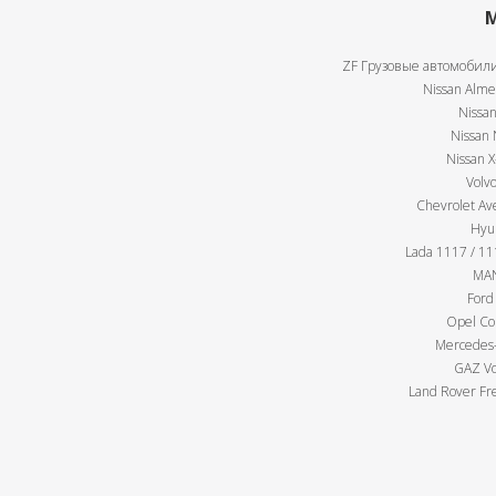
М
ZF Грузовые автомобили
Nissan Almer
Nissan
Nissan 
Nissan X
Volv
Chevrolet Av
Hyu
Lada 1117 / 111
MAN
Ford
Opel Cor
Mercedes-
GAZ Vo
Land Rover Fre