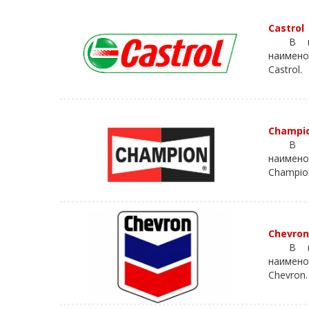
Castrol
В к
наимено
Castrol.
Champi
В 
наимено
Champio
Chevro
В к
наимено
Chevron.