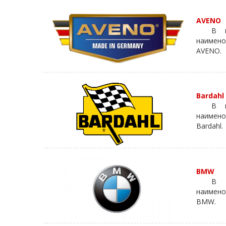
AVENO
В к
наимено
AVENO.
Bardahl
В к
наимено
Bardahl.
BMW
В к
наимено
BMW.