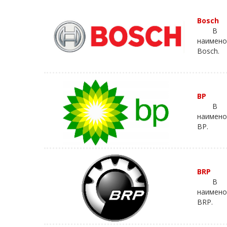
Bosch
В 
наимено
Bosch.
BP
В к
наимено
BP.
BRP
В 
наимено
BRP.