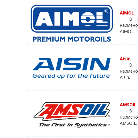
AIMOL
В к
наимено
AIMOL.
Aisin
В 
наимено
Aisin.
AMSOIL
В к
наимено
AMSOIL.