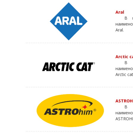
Aral
В к
наимено
Aral.
Arctic c
В 
наимено
Arctic cat
ASTROH
В 
наимено
ASTROH