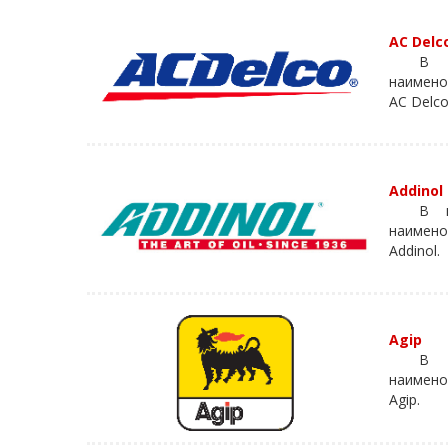
AC Delc
В к
наимено
AC Delco
Addinol
В к
наимено
Addinol.
Agip
В 
наимено
Agip.